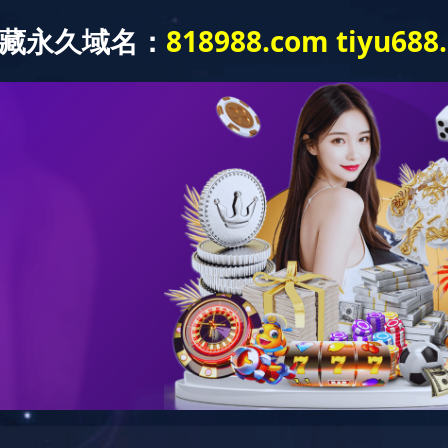
产品中心
售后服务