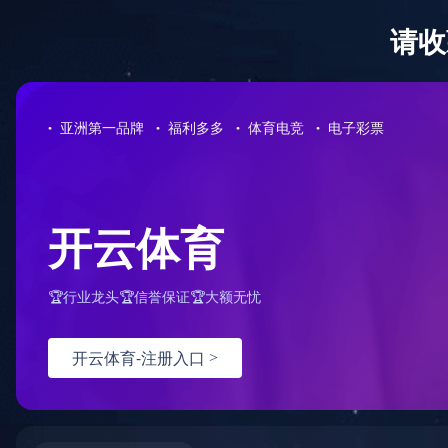
网站首页
公司简介