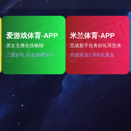
SY、FSY型玻璃钢液下泵
NL污水泥浆泵