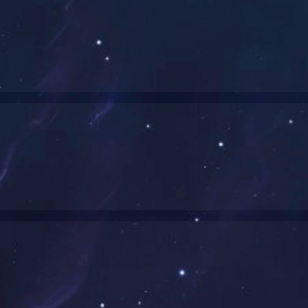
产品展示
PRODUCT
泵系列
化工泵系列
自吸泵系列
螺杆
柜系列
成套给水系列
阀门系列