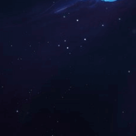
FY系列不锈钢液下化工泵
开云(中国)
开云手机官方版在线入口
座机：021-56094748 021-56094504