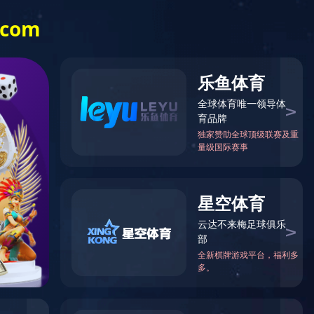
服务热线：
021-56094748
新闻中心
开云(中国)