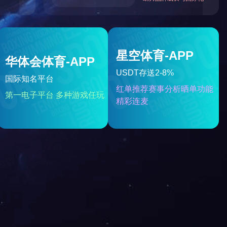
GBY浓硫酸液下泵 耐腐蚀液下化工泵 耐强酸液下泵